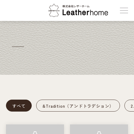
株式会社レザーホーム
すべて
&Tradition（アンドトラデション）
2