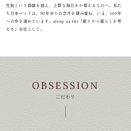
性能という価値を超え、上質な毎日をか萎えるものへ。私た
ち日本ベッドは、90年余りの念月を積み重ね、いま、100年
への歩を進めています。sleep as life「眠りから暮らしを考
える」会社として。
OBSESSION
こだわり