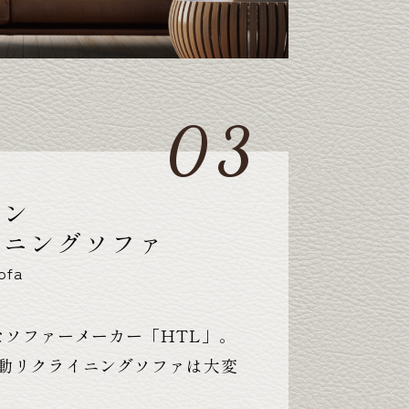
パン
イニングソファ
ofa
なソファーメーカー「HTL」。
動リクライニングソファは大変