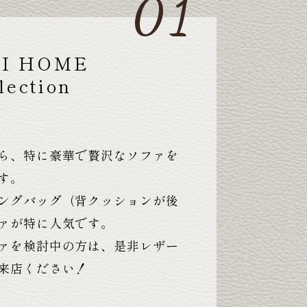
TI HOME
lection
ら、特に豪華で贅沢なソファを
す。
ングバッグ（背クッションが後
ァが特に人気です。
ァを検討中の方は、是非レザー
来店ください！