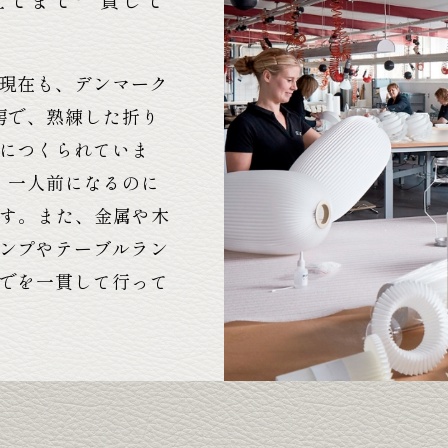
現在も、デンマーク
房で、熟練した折り
につくられていま
、一人前になるのに
ます。また、金属や木
ンプやテーブルラン
でを一貫して行って