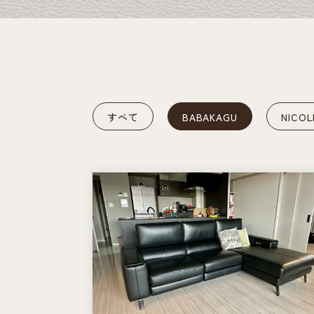
すべて
BABAKAGU
NICOL