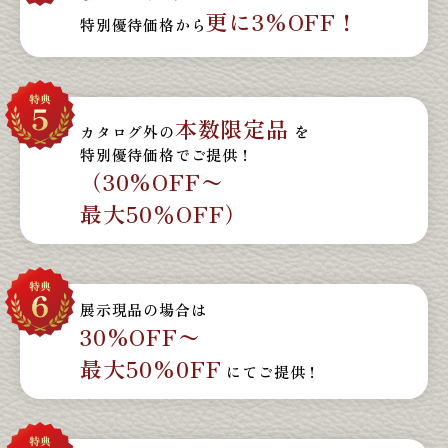
更に3%OFF！
特別優待価格から
本数限定品
カタログ外の
を
特別優待価格でご提供！
（30%OFF〜
最大50％OFF）
展示現品の場合は
30%OFF〜
最大50%0FF
にてご提供！