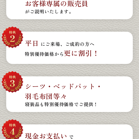
お客様専属の販売員
がご説明いたします。
平日
にご来場、ご成約の方へ
更に割引！
特別優待価格から
シーツ・ベッドパット・
羽毛布団等々
寝装品も特別優待価格でご提供！
現金お支払い
で