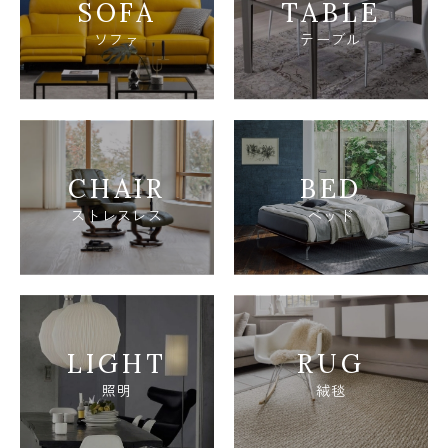
SOFA
TABLE
ソファ
テーブル
CHAIR
BED
ストレスレス
ベッド
LIGHT
RUG
照明
絨毯