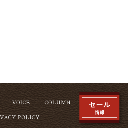
VOICE
COLUMN
IVACY POLICY