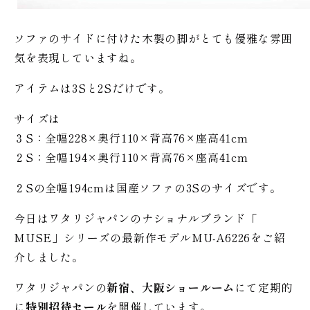
ソファのサイドに付けた木製の脚がとても優雅な雰囲
気を表現していますね。
アイテムは3Sと2Sだけです。
サイズは
３S：全幅228×奥行110×背高76×座高41cm
２S：全幅194×奥行110×背高76×座高41cm
２Sの全幅194cmは国産ソファの3Sのサイズです。
今日はワタリジャパンのナショナルブランド「
MUSE」シリーズの最新作モデルMU-A6226をご紹
介しました。
ワタリジャパンの
新宿、大阪ショールーム
にて定期的
に
特別招待セール
を開催しています。