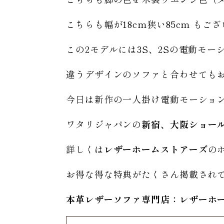
こちらも幅が18cm狭い85cm もご
この2モデルには3S、2Sの電動モ
違うデザインのソファと合わせても
今日は新作の一人掛け電動モーショ
ワタリジャパンの
新宿、大阪ショー
詳しくは
レザーホームストアーズ
の
お得な得な特典がたくさん掲載され
本革レザーソファ専門店：レザー
ホ