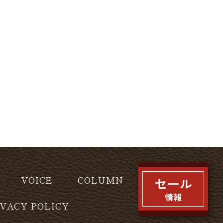
VOICE
COLUMN
IVACY POLICY