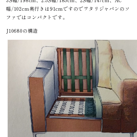
3S幅/198cm、2.5S幅/185cm、2S幅/147cm、AC
幅/102cm奥行きは91cmですのでワタリジャパンのソ
ファではコンパクトです。
J10680の構造