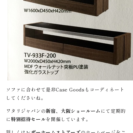
ソファに合わせて是非Case Goodsもコーディネート
してくださいね。
ワタリジャパンの
新宿、大阪ショールーム
にて定期的
に
特別招待セール
を開催しています。
詳しくは
レザーホームストアーズ
のホームページをご