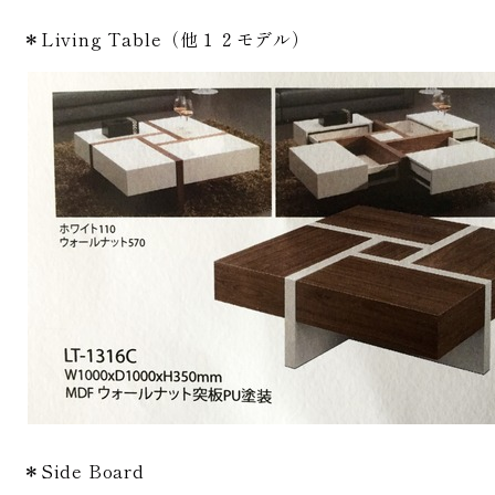
＊Living Table（他１２モデル）
＊Side Board