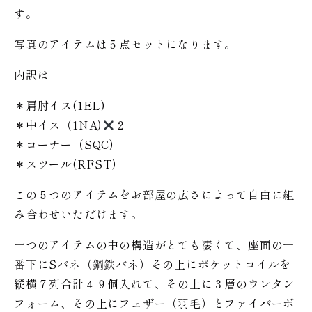
す。
写真のアイテムは５点セットになります。
内訳は
＊肩肘イス(1EL)
＊中イス（1NA)
２
＊コーナー（SQC)
＊スツール(RFST)
この５つのアイテムをお部屋の広さによって自由に組
み合わせいただけます。
一つのアイテムの中の構造がとても凄くて、座面の一
番下にSバネ（鋼鉄バネ）その上にポケットコイルを
縦横７列合計４９個入れて、その上に３層のウレタン
フォーム、その上にフェザー（羽毛）とファイバーボ