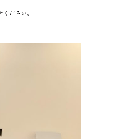
店ください。
。