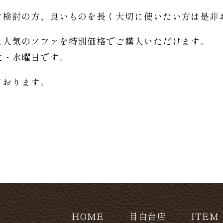
。
ご検討の方、良いものを長く大切に使いたい方は是非
は人気のソファを特別価格で
ご購入いただけます。
日は火・水曜日です。
ております。
HOME
目白台店
ITEM