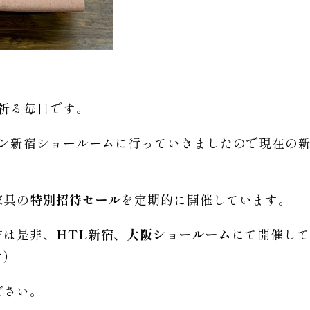
祈る毎日です。
パン新宿ショールームに行っていきましたので現在の
家具の
特別招待セール
を定期的に開催しています。
方は是非、
HTL新宿、大阪ショールーム
にて開催して
す）
ださい。