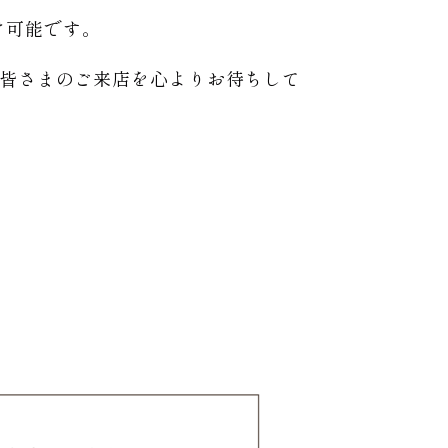
届け可能です。
へ皆さまのご来店を心よりお待ちして
。
。