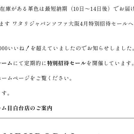
ルは在庫がある革色は最短納期（10日〜14日後）でお
ます ワタリジャパンソファ大阪4月特別招待セール
000いいね！を超えていましたのでお知らせしました
ルーム
にて定期的に
特別招待セール
を開催しています
ホームページをご覧ください。
ます。
ーム
目白台店のご
案内