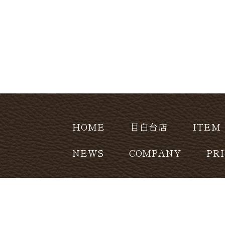
HOME
目白台店
ITEM
NEWS
COMPANY
PR
CONTACT
copyright (c) Leatherhome Co.,Ltd. Al