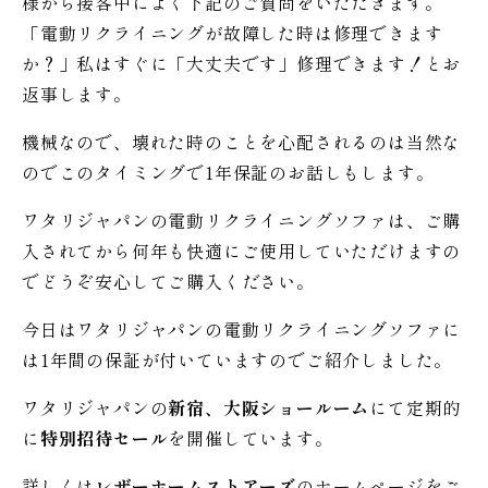
様から接客中によく下記のご質問をいただきます。
「電動リクライニングが故障した時は修理できます
か？」私はすぐに「大丈夫です」修理できます！とお
返事します。
機械なので、壊れた時のことを心配されるのは当然な
のでこのタイミングで1年保証のお話しもします。
ワタリジャパンの電動リクライニングソファは、ご購
入されてから何年も快適にご使用していただけますの
でどうぞ安心してご購入ください。
今日はワタリジャパンの電動リクライニングソファに
は1年間の保証が付いていますのでご紹介しました。
ワタリジャパンの
新宿、大阪ショールーム
にて定期的
に
特別招待セール
を開催しています。
詳しくは
レザーホームストアーズ
のホームページをご