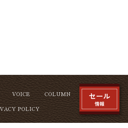
VOICE
COLUMN
IVACY POLICY