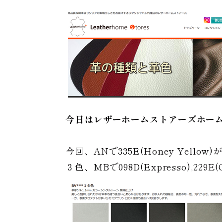
今日はレザーホームストアーズホー
今回、ANで335E(Honey Yellow)が１色
３色、MBで098D(Expresso),2