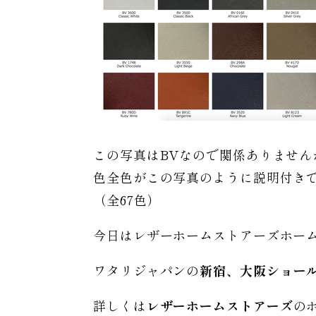
この写真はBVなので関係ありませ
色全色がこの写真のように説明付き
（全67色）
今日はレザーホームストアーズホー
ワタリジャパンの
新宿、大阪ショー
詳しくは
レザーホームストアーズ
の