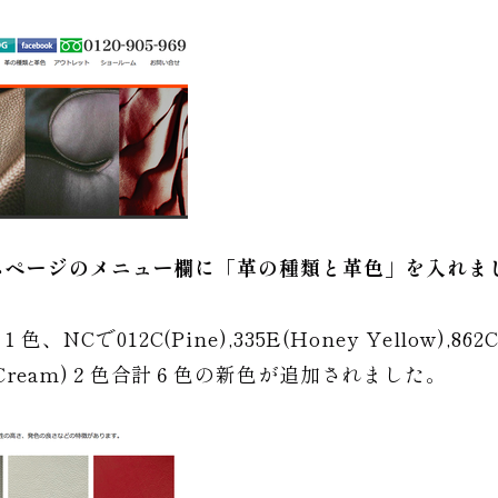
ムページのメニュー欄に「革の種類と革色」を入れま
、NCで012C(Pine),335E(Honey Yellow),862C(
29E(Cream)２色合計６色の新色が追加されました。