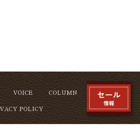
VOICE
COLUMN
IVACY POLICY