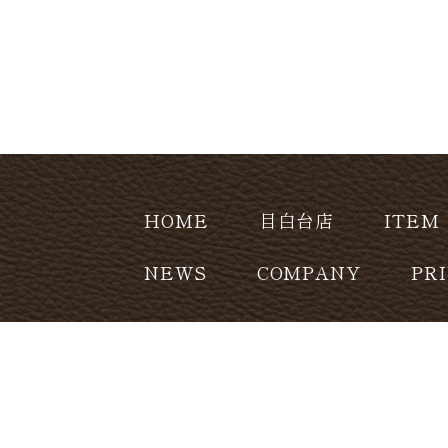
HOME
目白台店
ITEM
NEWS
COMPANY
PR
CONTACT
copyright (c) Leatherhome Co.,Ltd. Al