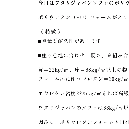
今日はワタリジャパンソファのポリ
ポリウレタン（PU）フォームがク
〈 特徴 〉
⬛︎軽量で耐久性があります。
⬛︎座り心地に合わせ「硬さ」を組み
背＝22kg/㎥、座＝38kg/㎥以上の物
フレーム部に使うウレタン＝30kg/
＊ウレタン密度が25kg/㎥あれば
ワタリジャパンのソファは38kg/
因みに、ポリウレタンフォームも自