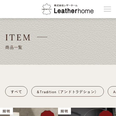
株式会社レザーホーム
ITEM
商品一覧
すべて
&Tradition（アンドトラデション）
照明
照明