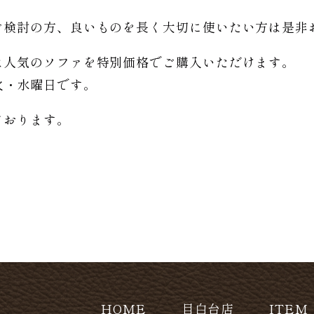
。
ご検討の方、良いものを長く大切に使いたい方は是非
は人気のソファを特別価格で
ご購入いただけます。
日は火・水曜日です。
ております。
HOME
目白台店
ITEM