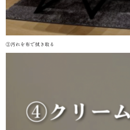
③汚れを布で拭き取る