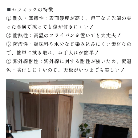
セラミックの特徴
① 耐久・摩擦性：表面硬度が高く、包丁など先端の尖
った金属で擦っても傷が付きにくい！
② 耐熱性：高温のフライパンを置いても大丈夫！
③ 防汚性：調味料や水分など染み込みにくい素材なの
で、簡単に拭き取れ、お手入れが簡単！
④ 紫外線耐性：紫外線に対する耐性が強いため、変退
色・劣化しにくいので、天板がいつまでも美しい！