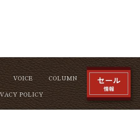
VOICE
COLUMN
IVACY POLICY
l rights reserved.