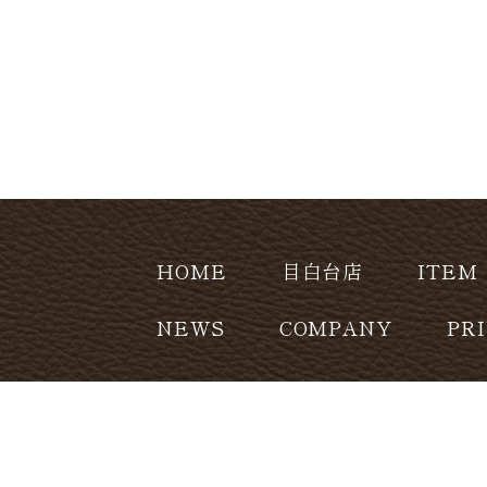
HOME
目白台店
ITEM
NEWS
COMPANY
PR
CONTACT
copyright (c) Leatherhome Co.,Ltd. Al