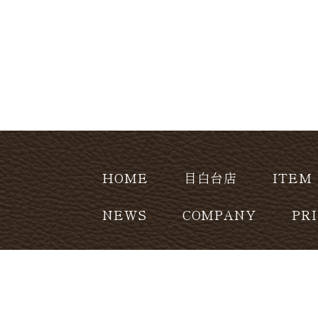
HOME
目白台店
ITEM
NEWS
COMPANY
PR
CONTACT
copyright (c) Leatherhome Co.,Ltd. Al