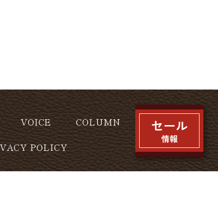
VOICE
COLUMN
IVACY POLICY
l rights reserved.