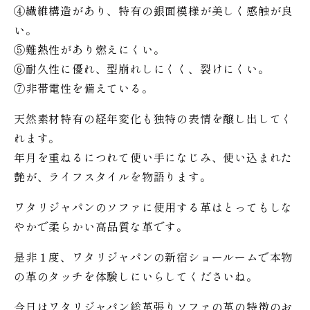
④繊維構造があり、特有の銀面模様が美しく感触が良
い。
⑤難熱性があり燃えにくい。
⑥耐久性に優れ、型崩れしにくく、裂けにくい。
⑦非帯電性を備えている。
天然素材特有の経年変化も独特の表情を醸し出してく
れます。
年月を重ねるにつれて使い手になじみ、使い込まれた
艶が、ライフスタイルを物語ります。
ワタリジャパンのソファに使用する革はとってもしな
やかで柔らかい高品質な革です。
是非１度、ワタリジャパンの新宿ショールームで本物
の革のタッチを体験しにいらしてくださいね。
今日はワタリジャパン総革張りソファの革の特徴のお