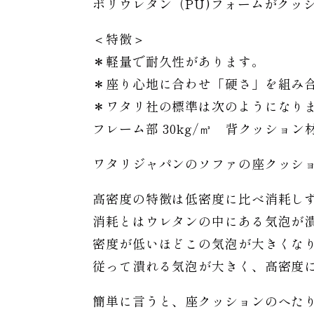
ポリウレタン（PU)フォームがクッ
＜特徴＞
＊軽量で耐久性があります。
＊座り心地に合わせ「硬さ」を組み
＊ワタリ社の標準は次のようになり
フレーム部 30kg/㎥ 背クッション材 
ワタリジャパンのソファの座クッシ
高密度の特徴は低密度に比べ消耗し
消耗とはウレタンの中にある気泡が
密度が低いほどこの気泡が大きくな
従って潰れる気泡が大きく、高密度
簡単に言うと、座クッションのへた