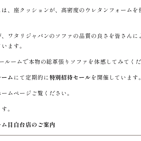
には、座クッションが、高密度のウレタンフォームを
が、ワタリジャパンのソファの品質の良さを皆さんに
ています。
ョールームで本物の総革張りソファを体感してみてく
ルーム
にて定期的に
特別招待セール
を開催しています
ホームページご覧ください。
ます。
ーム
目白台店のご
案内