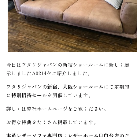
今日はワタリジャパンの新宿ショールームに新しく展
示しましたA0214をご紹介しました。
ワタリジャパンの
新宿、大阪ショールーム
にて定期的
に
特別招待セール
を開催しています。
詳しくは弊社ホームページをご覧ください。
お得な特典をたくさん掲載しています。
本革レザーソファ専門店：レザー
ホーム
目白台店のご