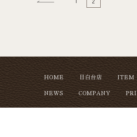
1
2
HOME
目白台店
ITEM
NEWS
COMPANY
PR
CONTACT
copyright (c) Leatherhome Co.,Ltd. Al