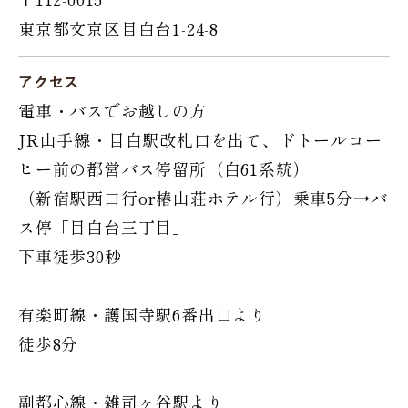
東京都文京区目白台1-24-8
アクセス
電車・バスでお越しの方
JR山手線・目白駅改札口を出て、ドトールコー
ヒー前の都営バス停留所（白61系統）
（新宿駅西口行or椿山荘ホテル行）乗車5分→バ
ス停「目白台三丁目」
下車徒歩30秒
有楽町線・護国寺駅6番出口より
徒歩8分
副都心線・雑司ヶ谷駅より