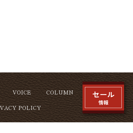
VOICE
COLUMN
IVACY POLICY