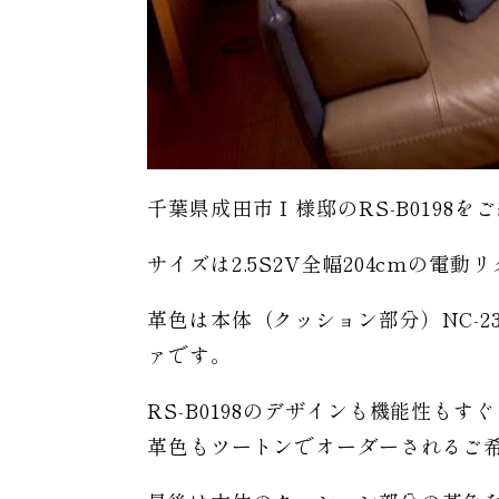
千葉県成田市 I 様邸のRS-B0198
サイズは2.5S2V全幅204cmの電
革色は本体（クッション部分）NC-232E 
ァです。
RS-B0198のデザインも機能性も
革色もツートンでオーダーされるご希望で