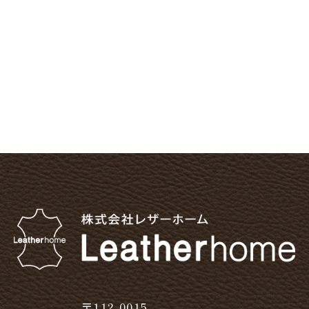
〒112-0015