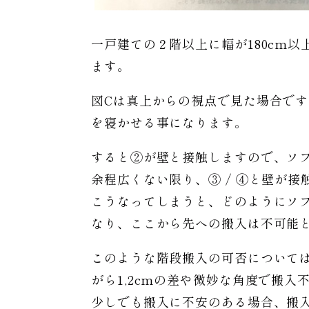
一戸建ての２階以上に幅が180cm
ます。
図Cは真上からの視点で見た場合で
を寝かせる事になります。
すると②が壁と接触しますので、ソ
余程広くない限り、③ / ④と壁が
こうなってしまうと、どのようにソ
なり、ここから先への搬入は不可能
このような階段搬入の可否について
がら1,2cmの差や微妙な角度で搬
少しでも搬入に不安のある場合、搬