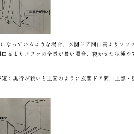
壁になっているような場合、玄関ドア間口高よりソフ
間口高よりソファの全長が長い場合、寝かせた状態や
が短く奥行が狭いと上図のように玄関ドア間口上部・