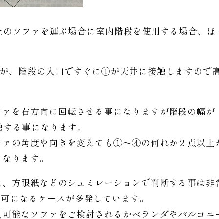
以上のソファを運ぶ場合に室内階段を使用する場合、
すが、階段の入口ですぐに①が天井に接触しますので
ファを右方向に回転させる事になりますが階段の幅が
接触する事になります。
ファの角度や向きを変えても①〜④の何れか２点以上
となります。
は、方眼紙などのシュミレーションで判断する事は非
入不可になるケースが多発しています。
入可能なソファをご検討されるかベランダやバルコニ