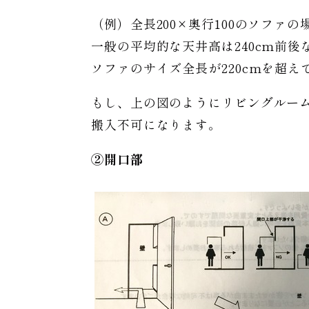
（例）全長200×奥行100のソファの
一般の平均的な天井高は240cm前後
ソファのサイズ全長が220cmを超え
もし、上の図のようにリビングルー
搬入不可になります。
②開口部