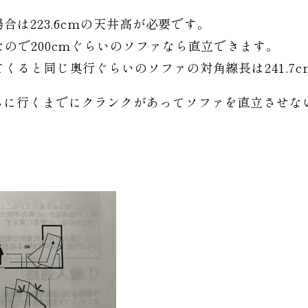
場合は223.6cmの天井高が必要です。
なので200cmぐらいのソファなら直立できます。
てくると同じ奥行ぐらいのソファの対角線長は241.7
ムに行くまでにクランクがあってソファを直立させな