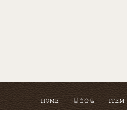
HOME
目白台店
ITEM
NEWS
COMPANY
PR