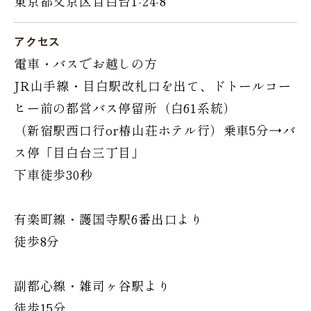
東京都文京区目白台1-24-8
アクセス
電車・バスでお越しの方
JR山手線・目白駅改札口を出て、ドトールコー
ヒー前の都営バス停留所（白61系統）
（新宿駅西口行or椿山荘ホテル行）乗車5分→バ
ス停「目白台三丁目」
下車徒歩30秒
有楽町線・護国寺駅6番出口より
徒歩8分
副都心線・雑司ヶ谷駅より
徒歩15分