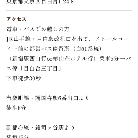
東京都文京区目白台1-24-8
アクセス
電車・バスでお越しの方
JR山手線・目白駅改札口を出て、ドトールコー
ヒー前の都営バス停留所（白61系統）
（新宿駅西口行or椿山荘ホテル行）乗車5分→バ
ス停「目白台三丁目」
下車徒歩30秒
有楽町線・護国寺駅6番出口より
徒歩8分
副都心線・雑司ヶ谷駅より
徒歩15分