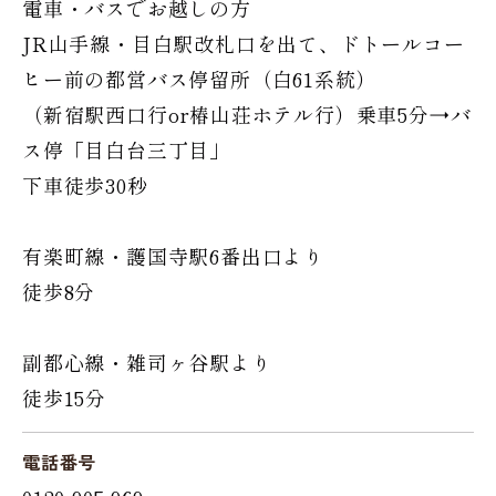
電車・バスでお越しの方
JR山手線・目白駅改札口を出て、ドトールコー
ヒー前の都営バス停留所（白61系統）
（新宿駅西口行or椿山荘ホテル行）乗車5分→バ
ス停「目白台三丁目」
下車徒歩30秒
有楽町線・護国寺駅6番出口より
徒歩8分
副都心線・雑司ヶ谷駅より
徒歩15分
電話番号