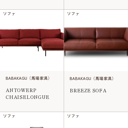
ソファ
ソファ
BABAKAGU（馬場家具）
BABAKAGU（馬場家具）
ANTOWERP
BREEZE SOFA
CHAISELONGUE
ソファ
ソファ