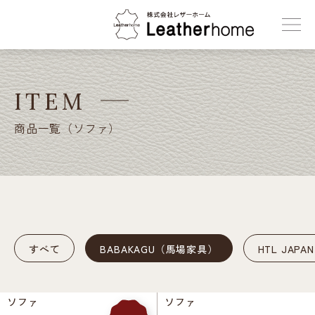
株式会社レザーホーム
ITEM
商品一覧（ソファ）
すべて
BABAKAGU（馬場家具）
HTL JA
ソファ
ソファ